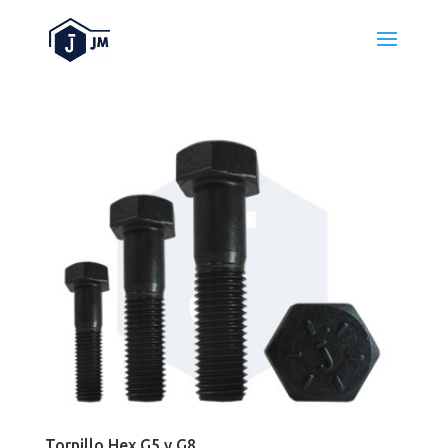
Tornillo Hex G5 y G8